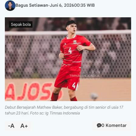
Bagus Setiawan
-
Juni 6, 2026
00:35 WIB
Sepak bola
Debut Bersejarah Mathew Baker, bergabung di tim senior di usia 17
tahun 23 hari. Foto sc: Ig Timnas Indonesia
-A
A+
0 Komentar