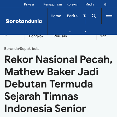
Privasi
Penggunaan
Koreksi
Media
&
Siber
Kontak
Home
Berita
Tekno
Dinamika
China
Diplomatik
Kapal
Seychelles
Tangshan
#
Tiongkok
Perusak
122
Beranda
Sepak bola
/
Rekor Nasional Pecah,
Mathew Baker Jadi
Debutan Termuda
Sejarah Timnas
Indonesia Senior