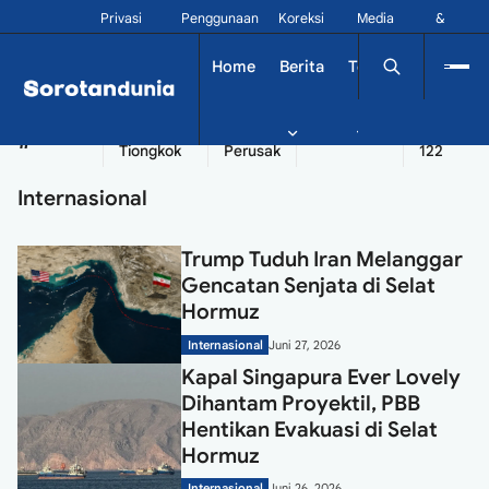
Privasi
Penggunaan
Koreksi
Media
&
Siber
Kontak
Home
Berita
Tekno
Dinamika
China
Diplomatik
Kapal
Seychelles
Tangshan
#
Tiongkok
Perusak
122
Internasional
Trump Tuduh Iran Melanggar
Gencatan Senjata di Selat
Hormuz
Internasional
Juni 27, 2026
Kapal Singapura Ever Lovely
Dihantam Proyektil, PBB
Hentikan Evakuasi di Selat
Hormuz
Internasional
Juni 26, 2026