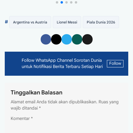
#
Argentina vs Austria
Lionel Messi
Piala Dunia 2026
Follow WhatsApp Channel Sorotan Dunia
Follow
untuk Notifikasi Berita Terbaru Setiap Hari
Tinggalkan Balasan
Alamat email Anda tidak akan dipublikasikan.
Ruas yang
wajib ditandai
*
Komentar
*