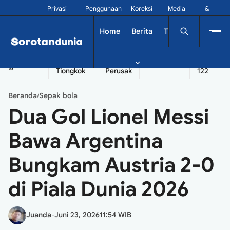
Privasi
Penggunaan
Koreksi
Media
&
Siber
Kontak
Home
Berita
Tekno
Dinamika
China
Diplomatik
Kapal
Seychelles
Tangshan
#
Tiongkok
Perusak
122
Beranda
Sepak bola
/
Dua Gol Lionel Messi
Bawa Argentina
Bungkam Austria 2-0
di Piala Dunia 2026
Juanda
-
Juni 23, 2026
11:54 WIB