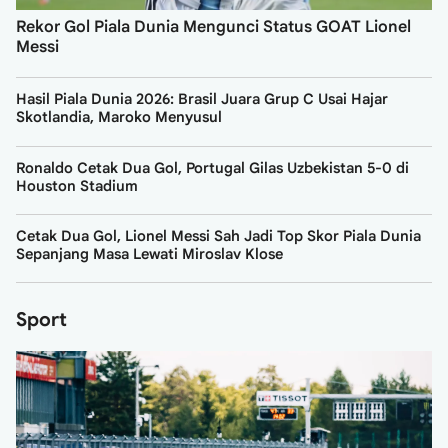
Rekor Gol Piala Dunia Mengunci Status GOAT Lionel
Messi
Hasil Piala Dunia 2026: Brasil Juara Grup C Usai Hajar
Skotlandia, Maroko Menyusul
Ronaldo Cetak Dua Gol, Portugal Gilas Uzbekistan 5-0 di
Houston Stadium
Cetak Dua Gol, Lionel Messi Sah Jadi Top Skor Piala Dunia
Sepanjang Masa Lewati Miroslav Klose
Sport