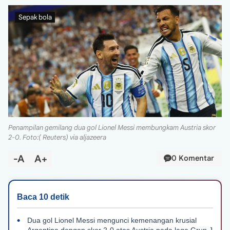
Sepak bola
Penampilan gemilang dua gol Lionel Messi membungkam Austria skor
2-0. Foto:( Reuters) via aljazeera
-A
A+
0 Komentar
Dua gol Lionel Messi mengunci kemenangan krusial
Argentina dengan skor 2-0 atas Austria pada laga Grup J