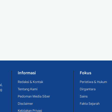
Informasi
Fokus
Redaksi & Kontak
Peristiwa & Hukum
l,
Tentang Kami
Dirgantara
ng
Pedoman Media Siber
Sains
Disclaimer
Fakta Sejarah
Kebijakan Privasi