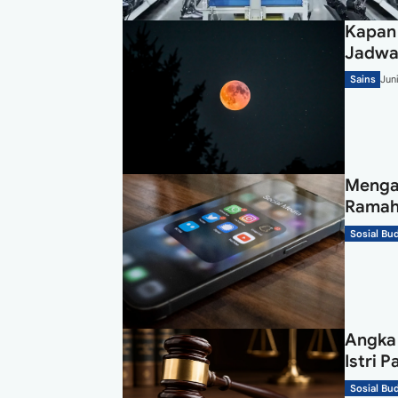
Kapan 
Jadwa
Sains
Jun
Mengap
Ramah 
Sosial Bu
Angka 
Istri 
Sosial Bu