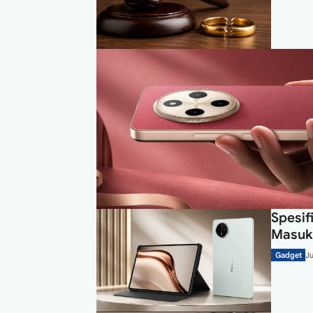
Spesif
Masuk
Gadget
Ju