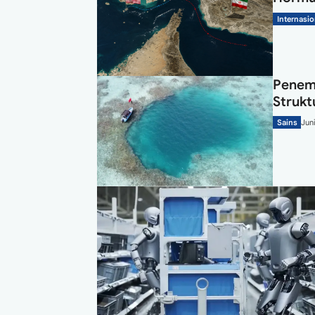
Internasio
Penem
Strukt
Sains
Jun