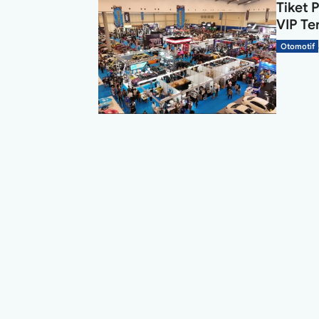
Tiket 
VIP Te
Otomotif