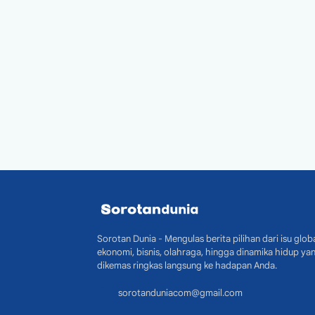
Sorotan Dunia - Mengulas berita pilihan dari isu globa
ekonomi, bisnis, olahraga, hingga dinamika hidup ya
dikemas ringkas langsung ke hadapan Anda.
sorotanduniacom@gmail.com