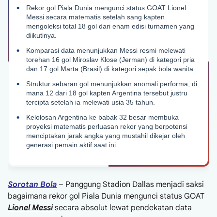
Rekor gol Piala Dunia mengunci status GOAT Lionel
Messi secara matematis setelah sang kapten
mengoleksi total 18 gol dari enam edisi turnamen yang
diikutinya.
Komparasi data menunjukkan Messi resmi melewati
torehan 16 gol Miroslav Klose (Jerman) di kategori pria
dan 17 gol Marta (Brasil) di kategori sepak bola wanita.
Struktur sebaran gol menunjukkan anomali performa, di
mana 12 dari 18 gol kapten Argentina tersebut justru
tercipta setelah ia melewati usia 35 tahun.
Kelolosan Argentina ke babak 32 besar membuka
proyeksi matematis perluasan rekor yang berpotensi
menciptakan jarak angka yang mustahil dikejar oleh
generasi pemain aktif saat ini.
Sorotan Bola
– Panggung Stadion Dallas menjadi saksi
bagaimana rekor gol Piala Dunia mengunci status GOAT
Lionel Messi
secara absolut lewat pendekatan data