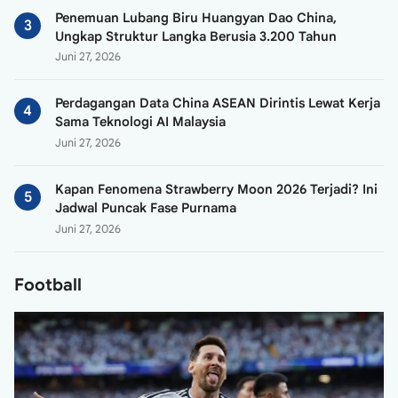
Penemuan Lubang Biru Huangyan Dao China,
Ungkap Struktur Langka Berusia 3.200 Tahun
Juni 27, 2026
Perdagangan Data China ASEAN Dirintis Lewat Kerja
Sama Teknologi AI Malaysia
Juni 27, 2026
Kapan Fenomena Strawberry Moon 2026 Terjadi? Ini
Jadwal Puncak Fase Purnama
Juni 27, 2026
Football