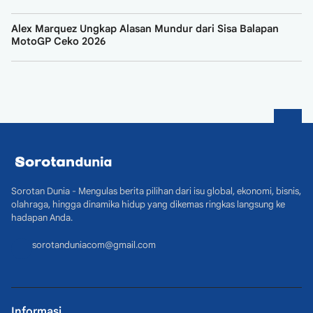
Alex Marquez Ungkap Alasan Mundur dari Sisa Balapan
MotoGP Ceko 2026
Sorotan Dunia - Mengulas berita pilihan dari isu global, ekonomi, bisnis,
olahraga, hingga dinamika hidup yang dikemas ringkas langsung ke
hadapan Anda.
sorotanduniacom@gmail.com
Informasi