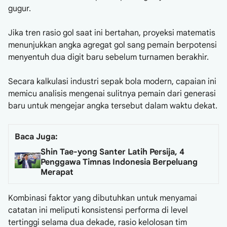
gugur.
Jika tren rasio gol saat ini bertahan, proyeksi matematis
menunjukkan angka agregat gol sang pemain berpotensi
menyentuh dua digit baru sebelum turnamen berakhir.
Secara kalkulasi industri sepak bola modern, capaian ini
memicu analisis mengenai sulitnya pemain dari generasi
baru untuk mengejar angka tersebut dalam waktu dekat.
Baca Juga:
Shin Tae-yong Santer Latih Persija, 4
Penggawa Timnas Indonesia Berpeluang
Merapat
Kombinasi faktor yang dibutuhkan untuk menyamai
catatan ini meliputi konsistensi performa di level
tertinggi selama dua dekade, rasio kelolosan tim