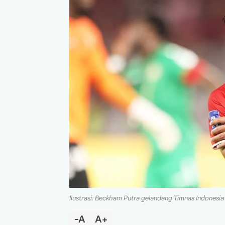
Ilustrasi: Beckham Putra gelandang Timnas Indonesia 
-A
A+