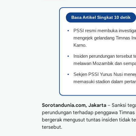
Baca Artikel Singkat 10 detik
•
PSSI resmi membuka investigas
mengejek gelandang Timnas In
Karno.
•
Insiden perundungan tersebut t
melawan Mozambik dan sempat 
•
Sekjen PSSI Yunus Nusi meneg
memasuki stadion dalam perta
Sorotandunia.com, Jakarta
– Sanksi te
perundungan terhadap penggawa Timnas 
bergerak mengusut tuntas insiden tidak te
tersebut.