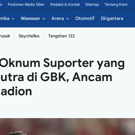
si
Pedoman Media Siber
Redaksi & Kontak
Sitemap
Tentang Kami
mika
Wawasan
Arena
Otomotif
Dirgantara
rusak
Seychelles
Tangshan 122
i Oknum Suporter yang
Putra di GBK, Ancam
tadion