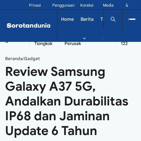
Privasi
Penggunaan
Koreksi
Media
&
Siber
Kontak
Home
Berita
Tekno
Dinamika
China
Diplomatik
Kapal
Seychelles
Tangshan
#
Tiongkok
Perusak
122
Beranda
Gadget
/
Review Samsung
Galaxy A37 5G,
Andalkan Durabilitas
IP68 dan Jaminan
Update 6 Tahun