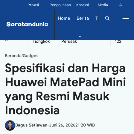
Privasi
Penggunaan
Koreksi
Media
&
Siber
Kontak
Home
Berita
Tekno
Dinamika
China
Diplomatik
Kapal
Seychelles
Tangshan
#
Tiongkok
Perusak
122
Beranda
Gadget
/
Spesifikasi dan Harga
Huawei MatePad Mini
yang Resmi Masuk
Indonesia
Bagus Setiawan
-
Juni 26, 2026
21:20 WIB