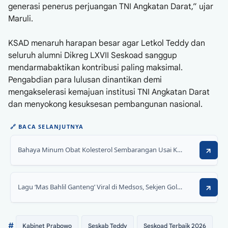
generasi penerus perjuangan TNI Angkatan Darat,” ujar
Maruli.
KSAD menaruh harapan besar agar Letkol Teddy dan
seluruh alumni Dikreg LXVII Seskoad sanggup
mendarmabaktikan kontribusi paling maksimal.
Pengabdian para lulusan dinantikan demi
mengakselerasi kemajuan institusi TNI Angkatan Darat
dan menyokong kesuksesan pembangunan nasional.
🔗
BACA SELANJUTNYA
Bahaya Minum Obat Kolesterol Sembarangan Usai Konsumsi Daging Kurban
Lagu ‘Mas Bahlil Ganteng’ Viral di Medsos, Sekjen Golkar: Lucu dan Menghibur
#
Kabinet Prabowo
Seskab Teddy
Seskoad Terbaik 2026