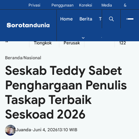
Privasi
Penggunaan
Koreksi
Media
&
Siber
Kontak
Home
Berita
Tekno
Dinamika
China
Diplomatik
Kapal
Seychelles
Tangshan
#
Tiongkok
Perusak
122
Beranda
Nasional
/
Seskab Teddy Sabet
Penghargaan Penulis
Taskap Terbaik
Seskoad 2026
Juanda
-
Juni 4, 2026
13:10 WIB