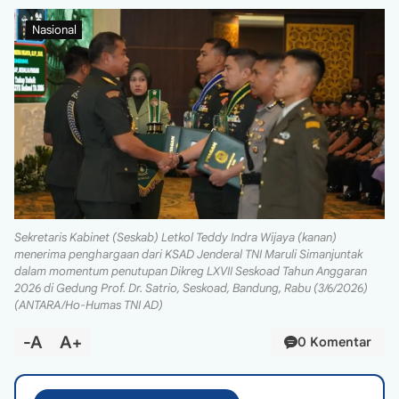
Nasional
Sekretaris Kabinet (Seskab) Letkol Teddy Indra Wijaya (kanan)
menerima penghargaan dari KSAD Jenderal TNI Maruli Simanjuntak
dalam momentum penutupan Dikreg LXVII Seskoad Tahun Anggaran
2026 di Gedung Prof. Dr. Satrio, Seskoad, Bandung, Rabu (3/6/2026)
(ANTARA/Ho-Humas TNI AD)
-A
A+
0 Komentar