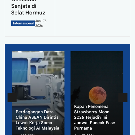
Senjata di
Selat Hormuz
Juni 27,
Internasional
2026
Kapan Fenomena
M
Perdagangan Data
Strawberry Moon
I
China ASEAN Dirintis
2026 Terjadi? Ini
M
Lewat Kerja Sama
Jadwal Puncak Fase
R
Teknologi AI Malaysia
Purnama
N