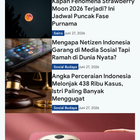
Kapan Fenomena Strawberry
Moon 2026 Terjadi? Ini
Jadwal Puncak Fase
Purnama
Sains
Juni 27, 2026
Mengapa Netizen Indonesia
Garang di Media Sosial Tapi
Ramah di Dunia Nyata?
Sosial Budaya
Juni 27, 2026
Angka Perceraian Indonesia
Melonjak 438 Ribu Kasus,
Istri Paling Banyak
Menggugat
Sosial Budaya
Juni 27, 2026