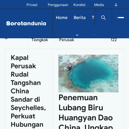
Privasi
Penggunaan
Koreksi
Media
&
Siber
Kontak
Home
Berita
Tekno
Dinamika
China
Diplomatik
Kapal
Seychelles
Tangshan
#
Tiongkok
Perusak
122
Kapal
Perusak
Rudal
Tangshan
China
Penemuan
Sandar di
Lubang Biru
Seychelles,
Perkuat
Huangyan Dao
Hubungan
China, Ungkap