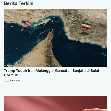
Berita Terkini
nggar Gencatan Senjata di Selat
Penemuan Lubang Biru 
Struktur Langka Berusia
Juni 27, 2026