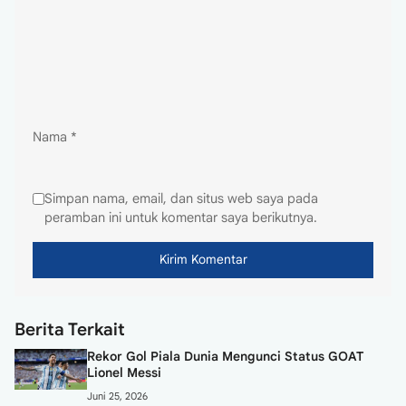
Nama
*
Simpan nama, email, dan situs web saya pada
peramban ini untuk komentar saya berikutnya.
Berita Terkait
Rekor Gol Piala Dunia Mengunci Status GOAT
Lionel Messi
Juni 25, 2026