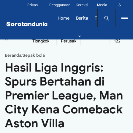
Privasi
Penggunaan
Koreksi
Media
&
Siber
Kontak
Home
Berita
Tekno
Dinamika
China
Diplomatik
Kapal
Seychelles
Tangshan
#
Tiongkok
Perusak
122
Beranda
Sepak bola
/
Hasil Liga Inggris:
Spurs Bertahan di
Premier League, Man
City Kena Comeback
Aston Villa