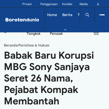
Privasi
Penggunaan
Koreksi
Media
&
Siber
Kontak
Home
Berita
Tekno
Dinamika
China
Diplomatik
Kapal
Seychelles
Tangshan
#
Tiongkok
Perusak
122
Beranda
Peristiwa & Hukum
/
Babak Baru Korupsi
MBG Sony Sanjaya
Seret 26 Nama,
Pejabat Kompak
Membantah