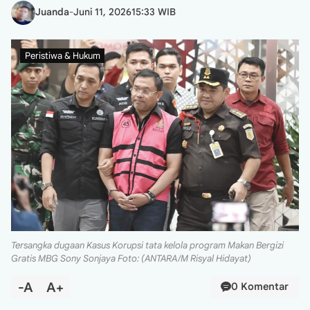
Juanda
-
Juni 11, 2026
15:33 WIB
Peristiwa & Hukum
Tersangka dugaan Kasus Korupsi tata kelola program Makan Bergizi
Gratis MBG Sony Sonjaya Foto: (ANTARA/M Risyal Hidayat)
-A
A+
0 Komentar