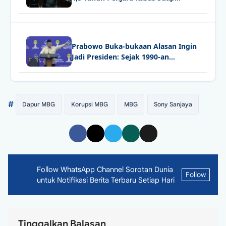
Sertifikat K3
Prabowo Buka-bukaan Alasan Ingin
Jadi Presiden: Sejak 1990-an
Indonesia Menuju Arah yang Salah
#
Dapur MBG
Korupsi MBG
MBG
Sony Sanjaya
Follow WhatsApp Channel Sorotan Dunia
Follow
untuk Notifikasi Berita Terbaru Setiap Hari
Tinggalkan Balasan