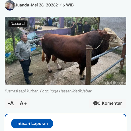
Juanda
-
Mei 26, 2026
21:16 WIB
Nasional
Ilustrasi sapi kurban. Foto: Yuga Hassani/detikJabar
-A
A+
0 Komentar
Intisari Laporan