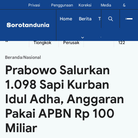
Privasi
Penggunaan
Koreksi
Media
&
Siber
Kontak
Home
Berita
Tekno
Dinamika
China
Diplomatik
Kapal
Seychelles
Tangshan
#
Tiongkok
Perusak
122
Beranda
Nasional
/
Prabowo Salurkan
1.098 Sapi Kurban
Idul Adha, Anggaran
Pakai APBN Rp 100
Miliar