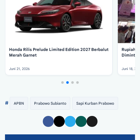
Honda Rilis Prelude Limited Edition 2027 Berbalut
Rupiah M
Merah Garnet
Diminta 
Juni 21, 2026
Juni 18, 20
#
APBN
Prabowo Subianto
Sapi Kurban Prabowo