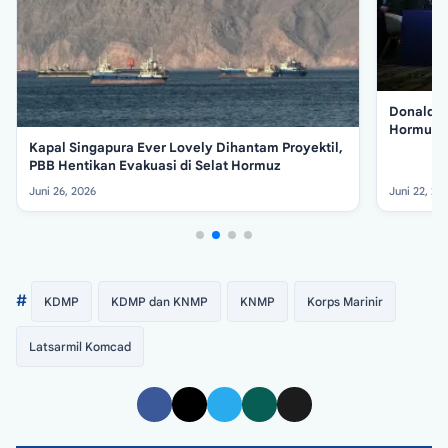
Donald T
Hormuz T
Kapal Singapura Ever Lovely Dihantam Proyektil,
PBB Hentikan Evakuasi di Selat Hormuz
Juni 26, 2026
Juni 22, 20
#
KDMP
KDMP dan KNMP
KNMP
Korps Marinir
Latsarmil Komcad