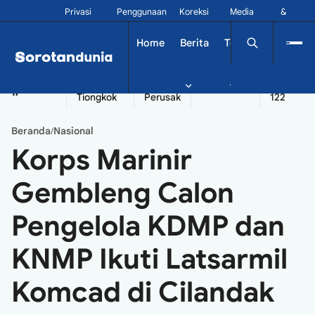
Privasi
Penggunaan
Koreksi
Media
&
Siber
Kontak
Home
Berita
Tekno
Dinamika
China
Diplomatik
Kapal
Seychelles
Tangshan
#
Tiongkok
Perusak
122
Beranda
Nasional
/
Korps Marinir
Gembleng Calon
Pengelola KDMP dan
KNMP Ikuti Latsarmil
Komcad di Cilandak