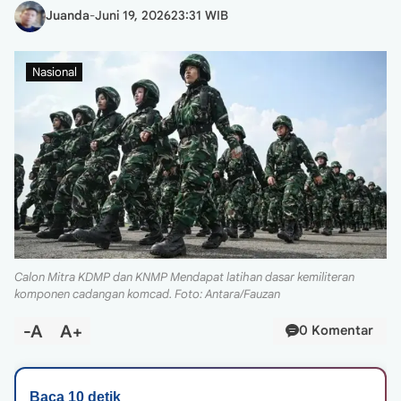
Juanda
-
Juni 19, 2026
23:31 WIB
Nasional
Calon Mitra KDMP dan KNMP Mendapat latihan dasar kemiliteran
komponen cadangan komcad. Foto: Antara/Fauzan
-A
A+
0 Komentar