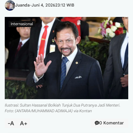
Juanda
-
Juni 4, 2026
23:12 WIB
Internasional
Ilustrasi: Sultan Hassanal Bolkiah Tunjuk Dua Putranya Jadi Menteri.
Foto: (ANTARA/MUHAMMAD ADIMAJA) via Kontan
-A
A+
0 Komentar