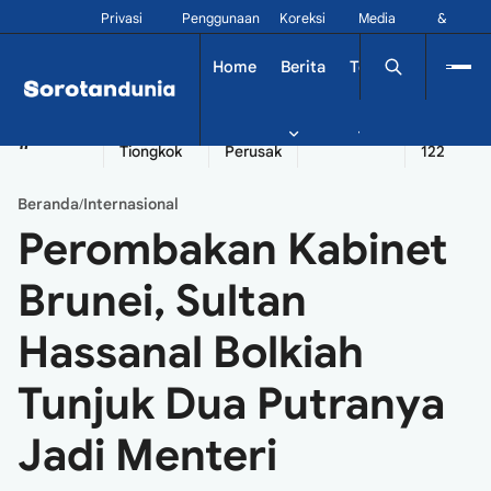
Privasi
Penggunaan
Koreksi
Media
&
Siber
Kontak
Home
Berita
Tekno
Dinamika
China
Diplomatik
Kapal
Seychelles
Tangshan
#
Tiongkok
Perusak
122
Beranda
Internasional
/
Perombakan Kabinet
Brunei, Sultan
Hassanal Bolkiah
Tunjuk Dua Putranya
Jadi Menteri