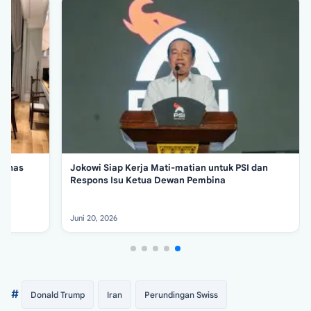
55 Ribu Buruh,
 Dirut Pertamina
Ketua BEM FH UBK Akui Terima Rp 20 Juta 
Pindahkan Lokasi Demo Istana
Juni 23, 2026
#
Donald Trump
Iran
Perundingan Swiss