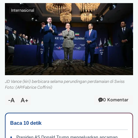
Internasional
JD Vance (kiri) berbicara selama perundingan perdamaian di Swiss
Foto: (AP/Fabrice Coffrini)
-A
A+
0 Komentar
Presiden AS Donald Trump mengeluarkan ancaman