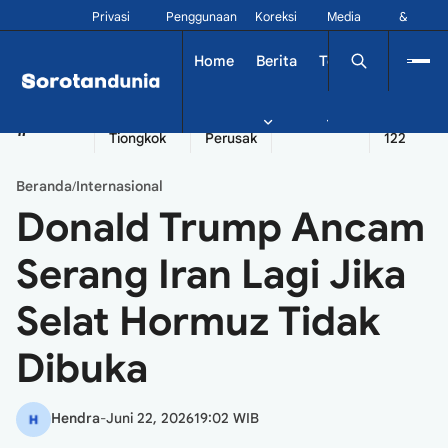
Privasi
Penggunaan
Koreksi
Media
&
Siber
Kontak
Home
Berita
Tekno
Dinamika
China
Diplomatik
Kapal
Seychelles
Tangshan
#
Tiongkok
Perusak
122
Beranda
Internasional
/
Donald Trump Ancam
Serang Iran Lagi Jika
Selat Hormuz Tidak
Dibuka
Hendra
-
Juni 22, 2026
19:02 WIB