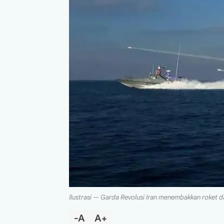
Ilustrasi — Garda Revolusi Iran menembakkan roket dar
-A
A+