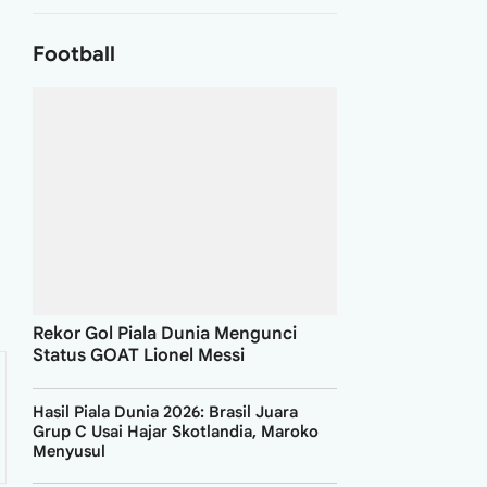
Football
Rekor Gol Piala Dunia Mengunci
Status GOAT Lionel Messi
Hasil Piala Dunia 2026: Brasil Juara
Grup C Usai Hajar Skotlandia, Maroko
Menyusul
Ronaldo Cetak Dua Gol, Portugal Gilas
Uzbekistan 5-0 di Houston Stadium