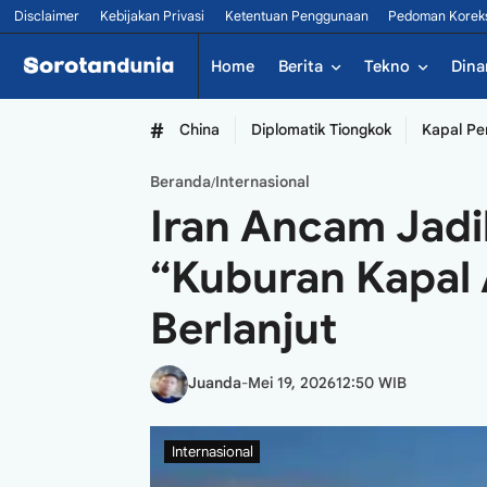
Disclaimer
Kebijakan Privasi
Ketentuan Penggunaan
Pedoman Korek
Home
Berita
Tekno
Dina
#
China
Diplomatik Tiongkok
Kapal Pe
Beranda
Internasional
/
Iran Ancam Jad
“Kuburan Kapal 
Berlanjut
Juanda
-
Mei 19, 2026
12:50 WIB
Internasional