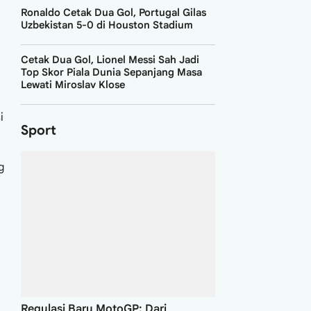
Cetak Dua Gol, Lionel Messi Sah Jadi
Top Skor Piala Dunia Sepanjang Masa
Lewati Miroslav Klose
Sport
i
g
Regulasi Baru MotoGP: Dari
Perangkat Holeshot Dilarang hingga
Kuota Motor Pabrikan Dibatasi