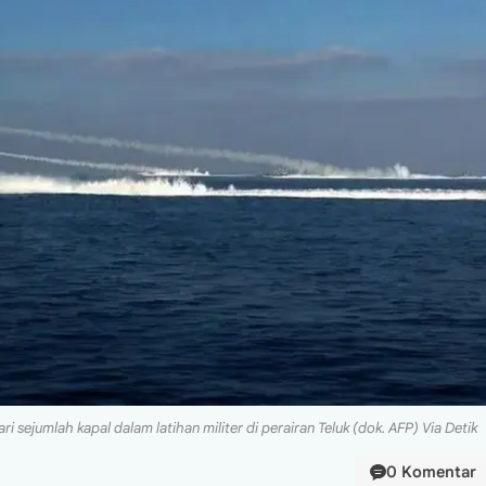
i sejumlah kapal dalam latihan militer di perairan Teluk (dok. AFP) Via Detik
0 Komentar