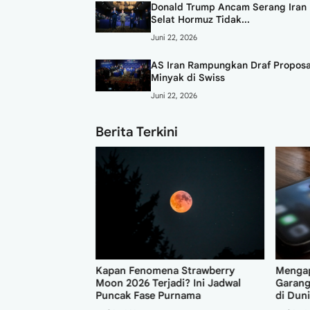
Donald Trump Ancam Serang Iran 
Selat Hormuz Tidak...
Juni 22, 2026
AS Iran Rampungkan Draf Proposa
Minyak di Swiss
Juni 22, 2026
Berita Terkini
a China ASEAN
rja Sama
Kapan Fenomena Strawberry
Mengap
ysia
Moon 2026 Terjadi? Ini Jadwal
Garang
Puncak Fase Purnama
di Dun