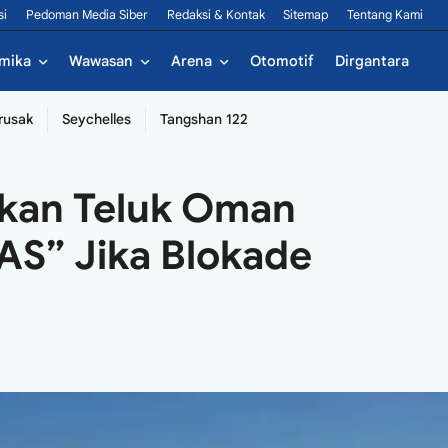
si
Pedoman Media Siber
Redaksi & Kontak
Sitemap
Tentang Kami
mika
Wawasan
Arena
Otomotif
Dirgantara
rusak
Seychelles
Tangshan 122
ikan Teluk Oman
AS” Jika Blokade