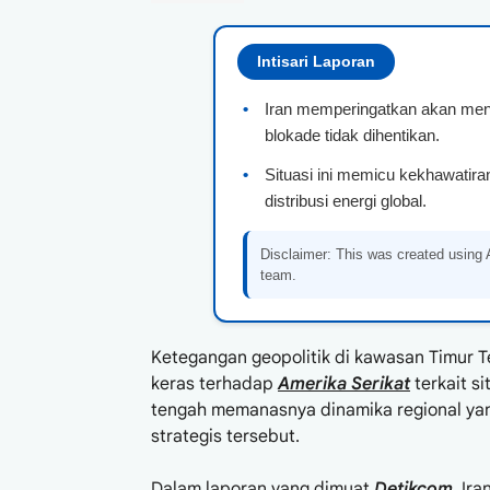
Intisari Laporan
•
Iran memperingatkan akan menj
blokade tidak dihentikan.
•
Situasi ini memicu kekhawatira
distribusi energi global.
Disclaimer: This was created using Art
team.
Ketegangan geopolitik di kawasan Timur 
keras terhadap
Amerika Serikat
terkait s
tengah memanasnya dinamika regional yang
strategis tersebut.
Dalam laporan yang dimuat
Detikcom
, Ir