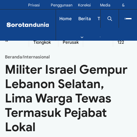
Privasi
Penggunaan
Koreksi
Media
&
Siber
Kontak
Home
Berita
Tekno
Dinamika
China
Diplomatik
Kapal
Seychelles
Tangshan
#
Tiongkok
Perusak
122
Beranda
Internasional
/
Militer Israel Gempur
Lebanon Selatan,
Lima Warga Tewas
Termasuk Pejabat
Lokal