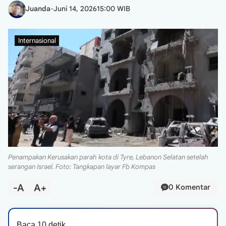
Juanda
-
Juni 14, 2026
15:00 WIB
Internasional
Penampakan Kerusakan parah kota di Tyre, Lebanon Selatan setelah
serangan Israel. Foto: Tangkapan layar Fb Kompas
-A
A+
0 Komentar
Baca 10 detik