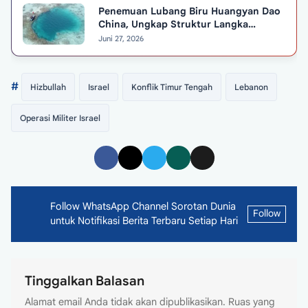
Penemuan Lubang Biru Huangyan Dao
China, Ungkap Struktur Langka
Berusia 3.200 Tahun
Juni 27, 2026
#
Hizbullah
Israel
Konflik Timur Tengah
Lebanon
Operasi Militer Israel
Follow WhatsApp Channel Sorotan Dunia
Follow
untuk Notifikasi Berita Terbaru Setiap Hari
Tinggalkan Balasan
Alamat email Anda tidak akan dipublikasikan.
Ruas yang