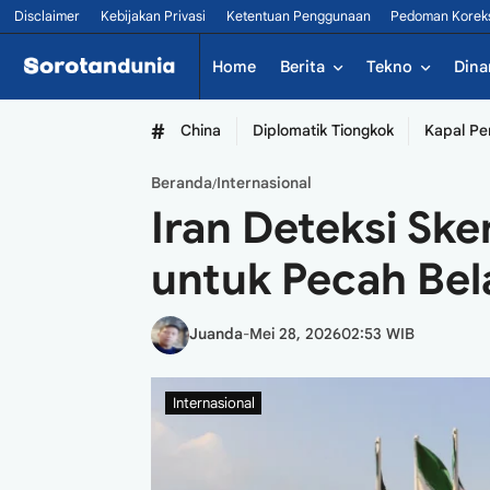
Disclaimer
Kebijakan Privasi
Ketentuan Penggunaan
Pedoman Korek
Home
Berita
Tekno
Dina
#
China
Diplomatik Tiongkok
Kapal Pe
Beranda
Internasional
/
Iran Deteksi Ske
untuk Pecah Bel
Juanda
-
Mei 28, 2026
02:53 WIB
Internasional