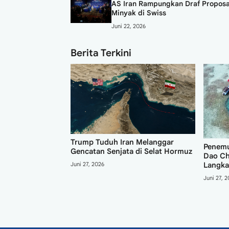
AS Iran Rampungkan Draf Proposa
Minyak di Swiss
Juni 22, 2026
Berita Terkini
Trump Tuduh Iran Melanggar
dal Tangshan
Penemu
Gencatan Senjata di Selat Hormuz
eychelles,
Dao Ch
Juni 27, 2026
n Diplomatik
Langka
Juni 27, 