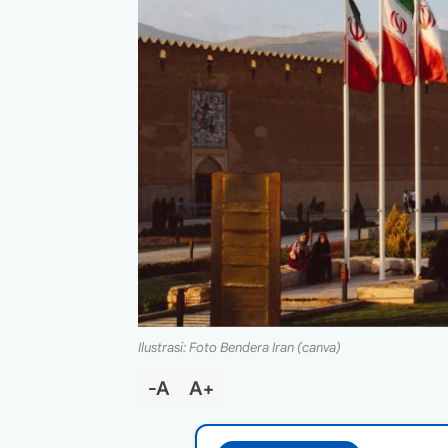
Ilustrasi: Foto Bendera Iran (canva)
-A
A+