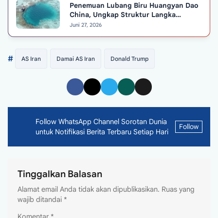
Penemuan Lubang Biru Huangyan Dao
China, Ungkap Struktur Langka
Berusia 3.200 Tahun
Juni 27, 2026
#
AS Iran
Damai AS Iran
Donald Trump
Follow WhatsApp Channel Sorotan Dunia
Follow
untuk Notifikasi Berita Terbaru Setiap Hari
Tinggalkan Balasan
Alamat email Anda tidak akan dipublikasikan.
Ruas yang
wajib ditandai
*
Komentar
*