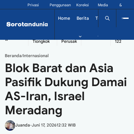
Privasi
Penggunaan
Koreksi
Media
&
Siber
Kontak
Home
Berita
Tekno
Dinamika
China
Diplomatik
Kapal
Seychelles
Tangshan
#
Tiongkok
Perusak
122
Beranda
Internasional
/
Blok Barat dan Asia
Pasifik Dukung Damai
AS-Iran, Israel
Meradang
Juanda
-
Juni 17, 2026
12:32 WIB