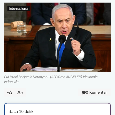
Internasional
PM Israel Benjamin Netanyahu (AFP/Drea ANGELER) Via Media
Indonesia
-A
A+
0 Komentar
Baca 10 detik