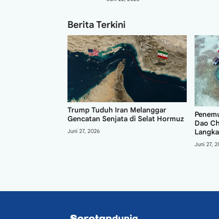
Berita Terkini
Trump Tuduh Iran Melanggar
dal Tangshan
Penemu
Gencatan Senjata di Selat Hormuz
eychelles,
Dao Ch
Juni 27, 2026
n Diplomatik
Langka
Juni 27, 