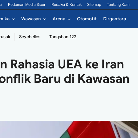
si
Pedoman Media Siber
Redaksi & Kontak
Sitemap
Tentang Kami
mika
Wawasan
Arena
Otomotif
Dirgantara
rusak
Seychelles
Tangshan 122
 Rahasia UEA ke Iran
nflik Baru di Kawasan