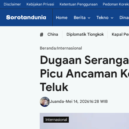
Disclaimer
Kebijakan Privasi
Ketentuan Penggunaan
Pedoman Korek
Home
Berita
Tekno
Dina
#
China
Diplomatik Tiongkok
Kapal Pe
Beranda
Internasional
/
Dugaan Serangan
Picu Ancaman Ko
Teluk
Juanda
-
Mei 14, 2026
16:28 WIB
Internasional