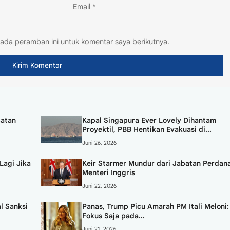
Email
*
ada peramban ini untuk komentar saya berikutnya.
catan
Kapal Singapura Ever Lovely Dihantam
Proyektil, PBB Hentikan Evakuasi di...
Juni 26, 2026
Lagi Jika
Keir Starmer Mundur dari Jabatan Perdan
Menteri Inggris
Juni 22, 2026
l Sanksi
Panas, Trump Picu Amarah PM Itali Meloni:
Fokus Saja pada...
Juni 21, 2026