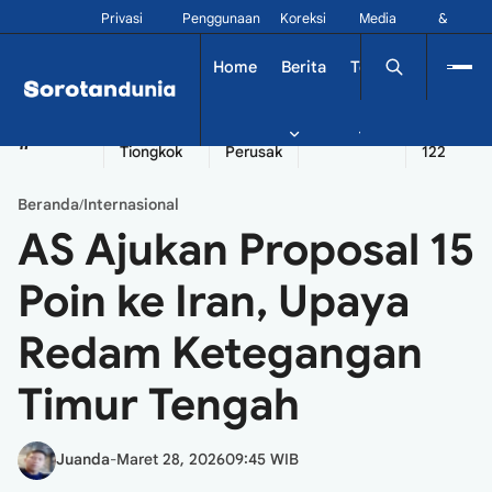
Privasi
Penggunaan
Koreksi
Media
&
Siber
Kontak
Home
Berita
Tekno
Dinamika
China
Diplomatik
Kapal
Seychelles
Tangshan
#
Tiongkok
Perusak
122
Beranda
Internasional
/
AS Ajukan Proposal 15
Poin ke Iran, Upaya
Redam Ketegangan
Timur Tengah
Juanda
-
Maret 28, 2026
09:45 WIB