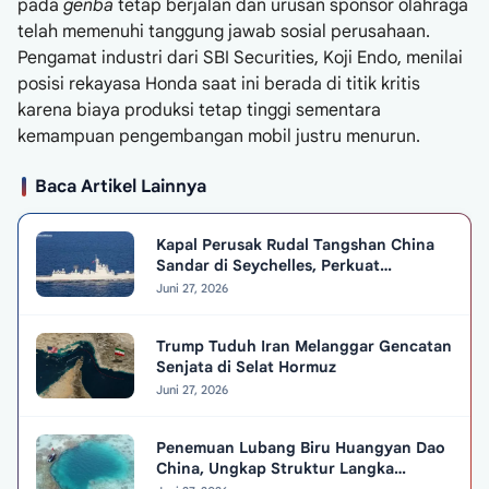
pada
genba
tetap berjalan dan urusan sponsor olahraga
telah memenuhi tanggung jawab sosial perusahaan.
Pengamat industri dari SBI Securities, Koji Endo, menilai
posisi rekayasa Honda saat ini berada di titik kritis
karena biaya produksi tetap tinggi sementara
kemampuan pengembangan mobil justru menurun.
Baca Artikel Lainnya
Kapal Perusak Rudal Tangshan China
Sandar di Seychelles, Perkuat
Hubungan Diplomatik
Juni 27, 2026
Trump Tuduh Iran Melanggar Gencatan
Senjata di Selat Hormuz
Juni 27, 2026
Penemuan Lubang Biru Huangyan Dao
China, Ungkap Struktur Langka
Berusia 3.200 Tahun