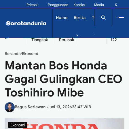
Privasi
Penggunaan
Koreksi
Media
&
Siber
Kontak
Home
Berita
Tekno
Dinamika
China
Diplomatik
Kapal
Seychelles
Tangshan
#
Tiongkok
Perusak
122
Beranda
Ekonomi
/
Mantan Bos Honda
Gagal Gulingkan CEO
Toshihiro Mibe
Bagus Setiawan
-
Juni 13, 2026
23:42 WIB
Ekonomi