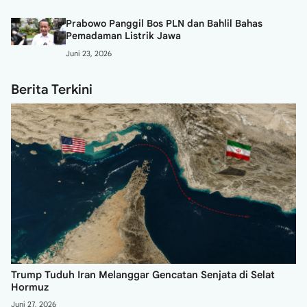
Prabowo Panggil Bos PLN dan Bahlil Bahas
Pemadaman Listrik Jawa
Juni 23, 2026
Berita Terkini
 Tuduh Iran Melanggar Gencatan Senjata di Selat
Penemua
uz
Struktu
 2026