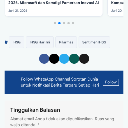
2026, Microsoft dan Komdigi Pamerkan Inovasi AI
Kompute
Mustahil
Juni 21, 2026
Juni 20, 20
#
IHSG
IHSG Hari Ini
Pilarmas
Sentimen IHSG
Follow WhatsApp Channel Sorotan Dunia
Follow
untuk Notifikasi Berita Terbaru Setiap Hari
Tinggalkan Balasan
Alamat email Anda tidak akan dipublikasikan.
Ruas yang
wajib ditandai
*