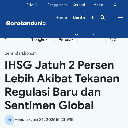
Privasi
Penggunaan
Koreksi
Media
&
Siber
Kontak
Home
Berita
Tekno
Dinamika
China
Diplomatik
Kapal
Seychelles
Tangshan
#
Tiongkok
Perusak
122
Beranda
Ekonomi
/
IHSG Jatuh 2 Persen
Lebih Akibat Tekanan
Regulasi Baru dan
Sentimen Global
Hendra
-
Juni 26, 2026
16:23 WIB