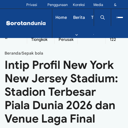
Privasi
Penggunaan
Koreksi
Media
&
Siber
Kontak
Home
Berita
Tekno
Dinamika
China
Diplomatik
Kapal
Seychelles
Tangshan
#
Tiongkok
Perusak
122
Beranda
Sepak bola
/
Intip Profil New York
New Jersey Stadium:
Stadion Terbesar
Piala Dunia 2026 dan
Venue Laga Final