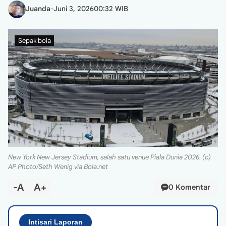
Juanda
-
Juni 3, 2026
00:32 WIB
Sepak bola
New York New Jersey Stadium, salah satu venue Piala Dunia 2026. (c)
AP Photo/Seth Wenig via Bola.net
-A
A+
0 Komentar
Intisari Laporan