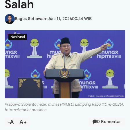
Salah
Bagus Setiawan
-
Juni 11, 2026
00:44 WIB
Nasional
Prabowo Subianto hadiri munas HIPMI Di Lampung Rabu (10-6-2026).
foto: seketariat presiden
-A
A+
0 Komentar