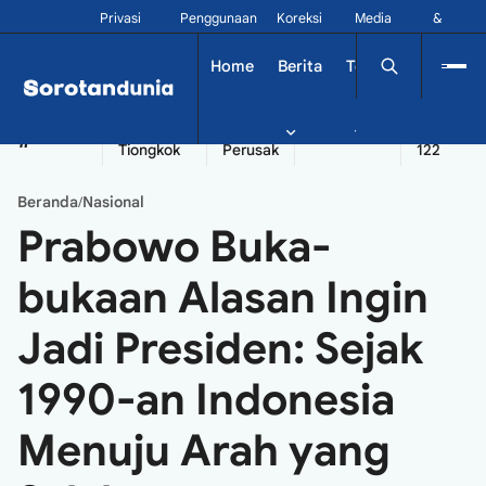
Privasi
Penggunaan
Koreksi
Media
&
Siber
Kontak
Home
Berita
Tekno
Dinamika
China
Diplomatik
Kapal
Seychelles
Tangshan
#
Tiongkok
Perusak
122
Beranda
Nasional
/
Prabowo Buka-
bukaan Alasan Ingin
Jadi Presiden: Sejak
1990-an Indonesia
Menuju Arah yang