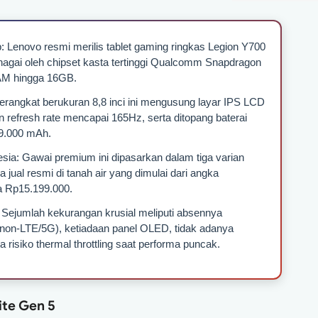
: Lenovo resmi merilis tablet gaming ringkas Legion Y700
enagai oleh chipset kasta tertinggi Qualcomm Snapdragon
RAM hingga 16GB.
erangkat berukuran 8,8 inci ini mengusung layar IPS LCD
 refresh rate mencapai 165Hz, serta ditopang baterai
 9.000 mAh.
ia: Gawai premium ini dipasarkan dalam tiga varian
jual resmi di tanah air yang dimulai dari angka
a Rp15.199.000.
r: Sejumlah kekurangan krusial meliputi absennya
 (non-LTE/5G), ketiadaan panel OLED, tidak adanya
rta risiko thermal throttling saat performa puncak.
ite Gen 5