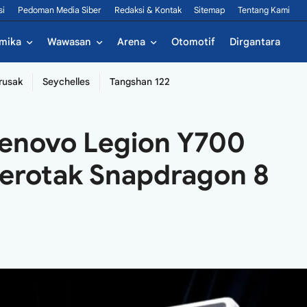
si
Pedoman Media Siber
Redaksi & Kontak
Sitemap
Tentang Kami
mika
Wawasan
Arena
Otomotif
Dirgantara
rusak
Seychelles
Tangshan 122
Lenovo Legion Y700
Berotak Snapdragon 8