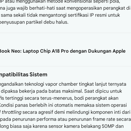
MP atau menggunakan metode konvensional seperti pola,
na juga wajib berhati-hati saat mengoperasikan perangkat di
 sama sekali tidak mengantongi sertifikasi IP resmi untuk
penyusupan partikel debu halus.
Book Neo: Laptop Chip A18 Pro dengan Dukungan Apple
patibilitas Sistem
gandalkan teknologi vapor chamber tingkat lanjut ternyata
dipaksa bekerja pada batas maksimal. Saat dipicu untuk
is tertinggi secara terus-menerus, bodi perangkat akan
Kondisi panas berlebih ini otomatis memaksa sistem operasi
 throttling
secara agresif demi melindungi komponen inti dari
g pada penurunan performa atau penurunan frame rate secara
long biasa saja karena sensor kamera belakang 50MP dan