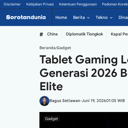
Disclaimer
Kebijakan Privasi
Ketentuan Penggunaan
Pedoman Korek
Home
Berita
Tekno
Dina
#
China
Diplomatik Tiongkok
Kapal Pe
Beranda
Gadget
/
Tablet Gaming 
Generasi 2026 
Elite
Bagus Setiawan
-
Juni 19, 2026
01:05 WIB
Gadget