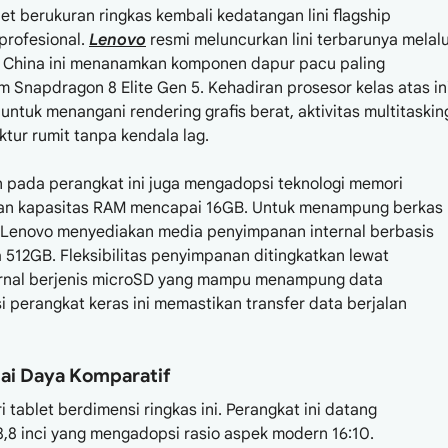
et berukuran ringkas kembali kedatangan lini flagship
profesional.
Lenovo
resmi meluncurkan lini terbarunya melalu
al China ini menanamkan komponen dapur pacu paling
m Snapdragon 8 Elite Gen 5. Kehadiran prosesor kelas atas in
untuk menangani rendering grafis berat, aktivitas multitaskin
ektur rumit tanpa kendala lag.
ada perangkat ini juga mengadopsi teknologi memori
gan kapasitas RAM mencapai 16GB. Untuk menampung berkas
 Lenovo menyediakan media penyimpanan internal berbasis
 512GB. Fleksibilitas penyimpanan ditingkatkan lewat
ternal berjenis microSD yang mampu menampung data
 perangkat keras ini memastikan transfer data berjalan
lai Daya Komparatif
i tablet berdimensi ringkas ini. Perangkat ini datang
,8 inci yang mengadopsi rasio aspek modern 16:10.