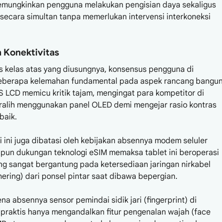
 memungkinkan pengguna melakukan pengisian daya sekaligus
ecara simultan tanpa memerlukan intervensi interkoneksi
 Konektivitas
as kelas atas yang diusungnya, konsensus pengguna di
 beberapa kelemahan fundamental pada aspek rancang bangun
 LCD memicu kritik tajam, mengingat para kompetitor di
eralih menggunakan panel OLED demi mengejar rasio kontras
baik.
i ini juga dibatasi oleh kebijakan absennya modem seluler
maupun dukungan teknologi eSIM memaksa tablet ini beroperasi
g sangat bergantung pada ketersediaan jaringan nirkabel
hering) dari ponsel pintar saat dibawa bepergian.
a absennya sensor pemindai sidik jari (fingerprint) di
praktis hanya mengandalkan fitur pengenalan wajah (face