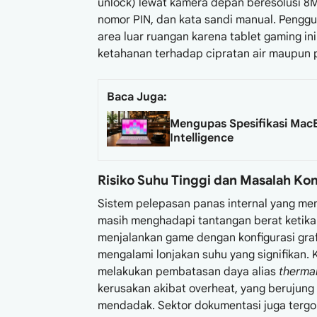
unlock) lewat kamera depan beresolusi 8
nomor PIN, dan kata sandi manual. Penggu
area luar ruangan karena tablet gaming ini
ketahanan terhadap cipratan air maupun 
Baca Juga:
Mengupas Spesifikasi Mac
Intelligence
Risiko Suhu Tinggi dan Masalah Kom
Sistem pelepasan panas internal yang men
masih menghadapi tantangan berat ketika 
menjalankan game dengan konfigurasi graf
mengalami lonjakan suhu yang signifikan. 
melakukan pembatasan daya alias
thermal
kerusakan akibat overheat, yang berujun
mendadak. Sektor dokumentasi juga tergo