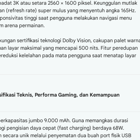
padat 3K atau setara 2560 × 1600 piksel. Keunggulan mutlak
an (refresh rate) super mulus yang menyentuh angka 165Hz.
sponsivitas tinggi saat pengguna melakukan navigasi menu
m arena permainan.
kungan sertifikasi teknologi Dolby Vision, cakupan palet warn
an layar maksimal yang mencapai 500 nits. Fitur peredupan
reduksi kelelahan pada mata pengguna saat menatap layar
ifikasi Teknis, Performa Gaming, dan Kemampuan
i berkapasitas jumbo 9.000 mAh. Guna memangkas durasi
gi pengisian daya cepat (fast charging) berdaya 68W.
n secara unik melalui penyematan dua buah port fisik USB