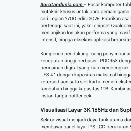
Sorotandunia.com
– Pasar komputer tabl
mutakhir khusus untuk para pemain game 
seri Legion Y700 edisi 2026. Pabrikan as
bertenaga saat ini, yakni chipset Qualcom
menjanjikan lonjakan performa yang masif 
intensif, hingga eksekusi aplikasi berarsit
Komponen pendukung ruang penyimpanan p
kecepatan tinggi berbasis LPDDR5X den
permainan digital yang kian membengkak,
UFS 4.1 dengan kapasitas maksimal hingga
ketersediaan satu slot kartu memori eks
tambahan hingga kapasitas 1TB. Kombinasi
instan tanpa bottleneck.
Visualisasi Layar 3K 165Hz dan Sup
Sektor visual menjadi daya tarik utama dar
membawa panel layar IPS LCD berukuran 8