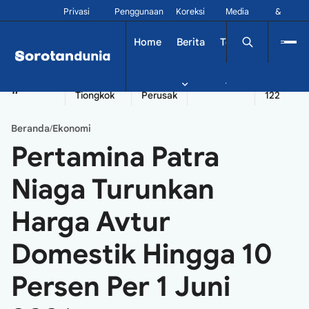
Privasi
Penggunaan
Koreksi
Media
&
Siber
Kontak
Home
Berita
Tekno
Dinamika
China
Diplomatik
Kapal
Seychelles
Tangshan
#
Tiongkok
Perusak
122
Beranda
Ekonomi
/
Pertamina Patra
Niaga Turunkan
Harga Avtur
Domestik Hingga 10
Persen Per 1 Juni