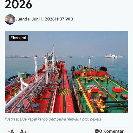
2026
Juanda
-
Juni 1, 2026
11:07 WIB
Ekonomi
Ilustrasi: Dua kapal kargo pembawa minyak Foto: pexels
-A
A+
0 Komentar