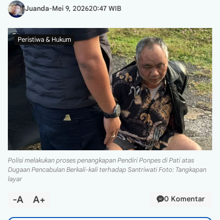
Juanda
-
Mei 9, 2026
20:47 WIB
Peristiwa & Hukum
Polisi melakukan proses penangkapan Pendiri Ponpes di Pati atas
Dugaan Pencabulan Berkali-kali terhadap Santriwati Foto: Tangkapan
layar
-A
A+
0 Komentar