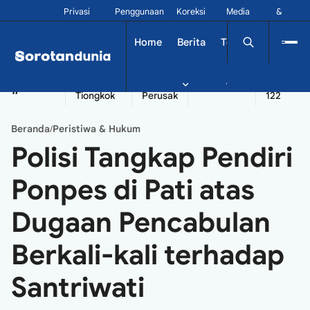
Privasi
Penggunaan
Koreksi
Media
&
Siber
Kontak
Home
Berita
Tekno
Dinamika
China
Diplomatik
Kapal
Seychelles
Tangshan
#
Tiongkok
Perusak
122
Beranda
Peristiwa & Hukum
/
Polisi Tangkap Pendiri
Ponpes di Pati atas
Dugaan Pencabulan
Berkali-kali terhadap
Santriwati