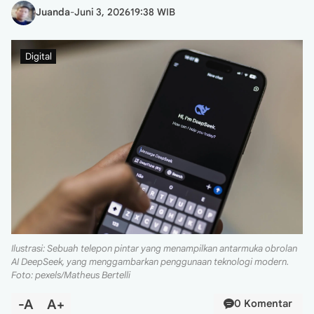
Juanda
-
Juni 3, 2026
19:38 WIB
Digital
Ilustrasi: Sebuah telepon pintar yang menampilkan antarmuka obrolan
AI DeepSeek, yang menggambarkan penggunaan teknologi modern.
Foto: pexels/Matheus Bertelli
-A
A+
0 Komentar