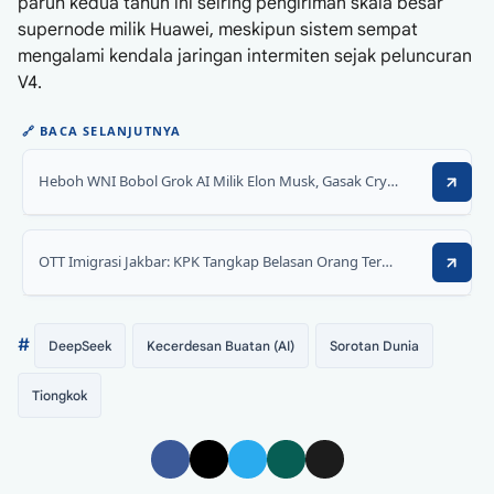
paruh kedua tahun ini seiring pengiriman skala besar
supernode milik Huawei, meskipun sistem sempat
mengalami kendala jaringan intermiten sejak peluncuran
V4.
🔗
BACA SELANJUTNYA
Heboh WNI Bobol Grok AI Milik Elon Musk, Gasak Crypto Rp3,4 Miliar dengan Kode Morse
OTT Imigrasi Jakbar: KPK Tangkap Belasan Orang Termasuk Kakanim Ronald Arman Abdullah
#
DeepSeek
Kecerdesan Buatan (AI)
Sorotan Dunia
Tiongkok