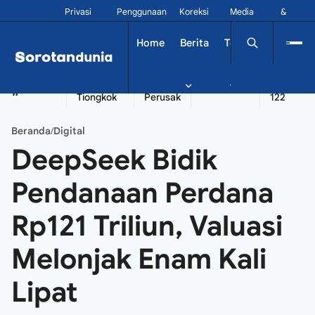
Privasi
Penggunaan
Koreksi
Media
&
Siber
Kontak
Home
Berita
Tekno
Dinamika
China
Diplomatik
Kapal
Seychelles
Tangshan
#
Tiongkok
Perusak
122
Beranda
Digital
/
DeepSeek Bidik
Pendanaan Perdana
Rp121 Triliun, Valuasi
Melonjak Enam Kali
Lipat