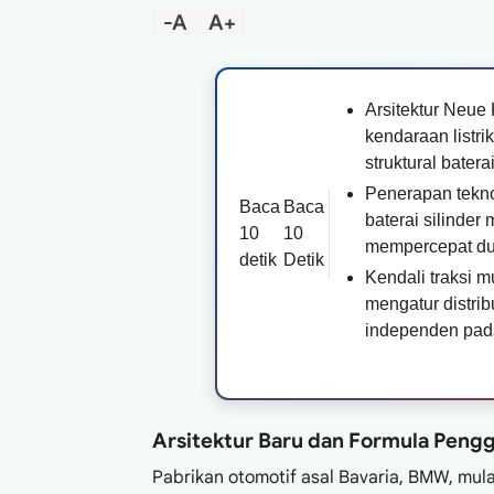
-A
A+
Arsitektur Neu
kendaraan listri
struktural batera
Penerapan tekno
Baca
Baca
baterai silinder
10
10
mempercepat dur
detik
Detik
Kendali traksi m
mengatur distri
independen pada
Arsitektur Baru dan Formula Pen
Pabrikan otomotif asal Bavaria, BMW, mul