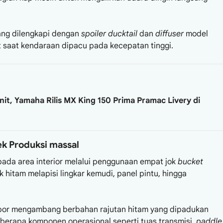
ang dilengkapi dengan
spoiler ducktail
dan
diffuser
model
saat kendaraan dipacu pada kecepatan tinggi.
it, Yamaha Rilis MX King 150 Prima Pramac Livery di
ek Produksi massal
pada area interior melalui penggunaan empat jok
bucket
k hitam melapisi lingkar kemudi, panel pintu, hingga
bor mengambang berbahan rajutan hitam yang dipadukan
berapa komponen operasional seperti tuas transmisi,
paddle