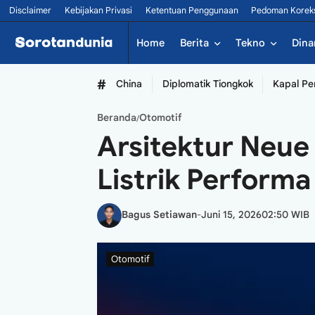
Disclaimer
Kebijakan Privasi
Ketentuan Penggunaan
Pedoman Korek
Home
Berita
Tekno
Dina
#
China
Diplomatik Tiongkok
Kapal Pe
Beranda
Otomotif
/
Arsitektur Neue 
Listrik Perform
Bagus Setiawan
-
Juni 15, 2026
02:50 WIB
Otomotif