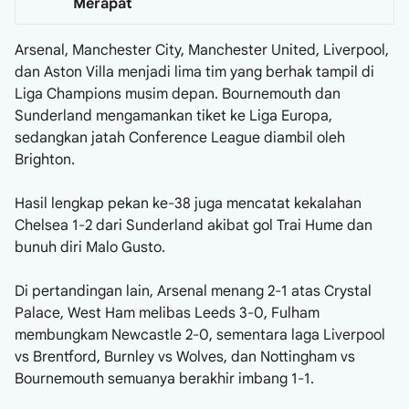
Merapat
Arsenal, Manchester City, Manchester United, Liverpool,
dan Aston Villa menjadi lima tim yang berhak tampil di
Liga Champions musim depan. Bournemouth dan
Sunderland mengamankan tiket ke Liga Europa,
sedangkan jatah Conference League diambil oleh
Brighton.
Hasil lengkap pekan ke-38 juga mencatat kekalahan
Chelsea 1-2 dari Sunderland akibat gol Trai Hume dan
bunuh diri Malo Gusto.
Di pertandingan lain, Arsenal menang 2-1 atas Crystal
Palace, West Ham melibas Leeds 3-0, Fulham
membungkam Newcastle 2-0, sementara laga Liverpool
vs Brentford, Burnley vs Wolves, dan Nottingham vs
Bournemouth semuanya berakhir imbang 1-1.