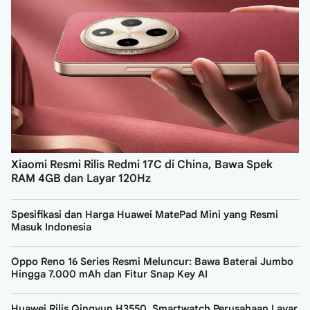
Xiaomi Resmi Rilis Redmi 17C di China, Bawa Spek
RAM 4GB dan Layar 120Hz
Spesifikasi dan Harga Huawei MatePad Mini yang Resmi
Masuk Indonesia
Oppo Reno 16 Series Resmi Meluncur: Bawa Baterai Jumbo
Hingga 7.000 mAh dan Fitur Snap Key AI
Huawei Rilis Qingyun H3550, Smartwatch Perusahaan Layar