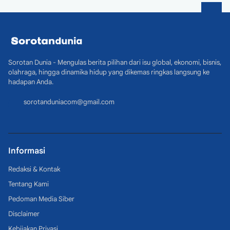
Sorotan Dunia - Mengulas berita pilihan dari isu global, ekonomi, bisnis,
olahraga, hingga dinamika hidup yang dikemas ringkas langsung ke
hadapan Anda.
sorotanduniacom@gmail.com
Informasi
Redaksi & Kontak
Tentang Kami
Pedoman Media Siber
Disclaimer
Kebijakan Privasi