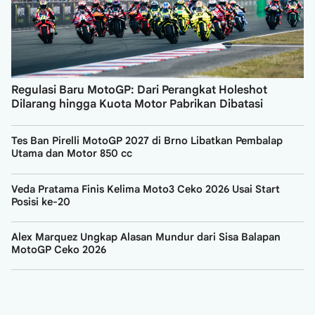
Regulasi Baru MotoGP: Dari Perangkat Holeshot
Dilarang hingga Kuota Motor Pabrikan Dibatasi
Tes Ban Pirelli MotoGP 2027 di Brno Libatkan Pembalap
Utama dan Motor 850 cc
Veda Pratama Finis Kelima Moto3 Ceko 2026 Usai Start
Posisi ke-20
Alex Marquez Ungkap Alasan Mundur dari Sisa Balapan
MotoGP Ceko 2026