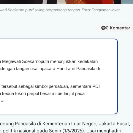
i Soekarno putri saling bergandeng tangan. Foto: Tangkapan layar
0 Komentar
n Megawati Soekarnoputri menunjukkan kedekatan
engan tangan usai upacara Hari Lahir Pancasila di
an tersebut sebagai simbol persatuan, sementara PDI
kedua tokoh parpol besar ini berlanjut pada
ra.
dung Pancasila di Kementerian Luar Negeri, Jakarta Pusat,
politik nasional pada Senin (1/6/2026). Usai menghadiri