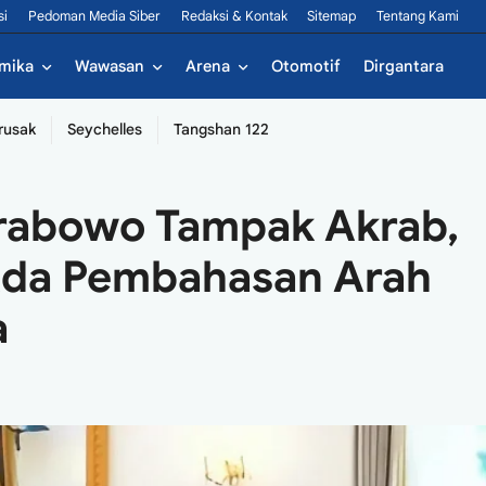
si
Pedoman Media Siber
Redaksi & Kontak
Sitemap
Tentang Kami
mika
Wawasan
Arena
Otomotif
Dirgantara
rusak
Seychelles
Tangshan 122
rabowo Tampak Akrab,
Ada Pembahasan Arah
a