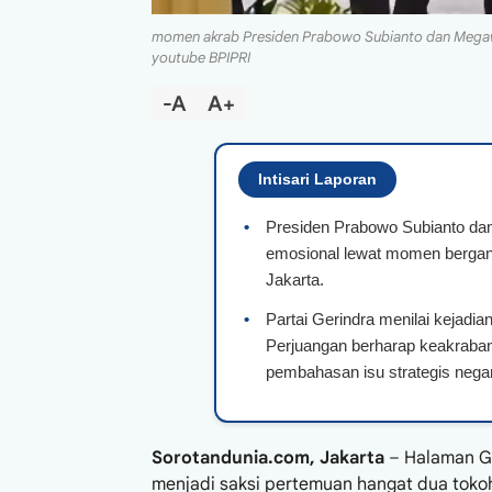
momen akrab Presiden Prabowo Subianto dan Megawat
youtube BPIPRI
-A
A+
Intisari Laporan
•
Presiden Prabowo Subianto da
emosional lewat momen bergand
Jakarta.
•
Partai Gerindra menilai kejadi
Perjuangan berharap keakraban 
pembahasan isu strategis nega
Sorotandunia.com, Jakarta
– Halaman Ge
menjadi saksi pertemuan hangat dua tokoh 