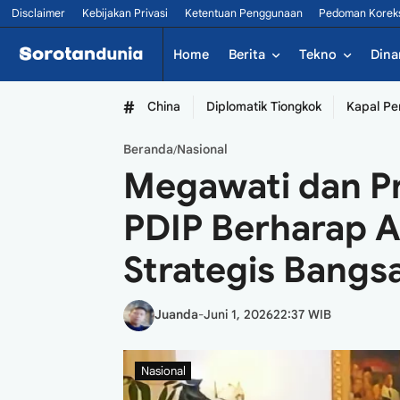
Disclaimer
Kebijakan Privasi
Ketentuan Penggunaan
Pedoman Korek
Home
Berita
Tekno
Dina
#
China
Diplomatik Tiongkok
Kapal Pe
Beranda
Nasional
/
Megawati dan P
PDIP Berharap 
Strategis Bangs
Juanda
-
Juni 1, 2026
22:37 WIB
Nasional