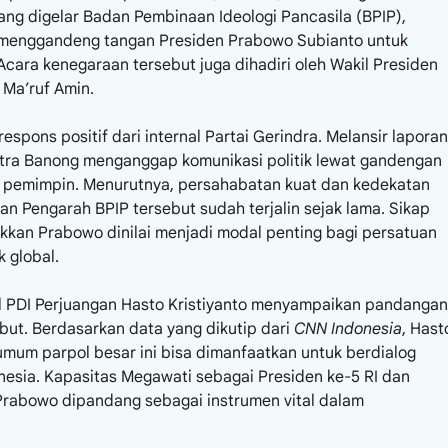
ang digelar Badan Pembinaan Ideologi Pancasila (BPIP),
 menggandeng tangan Presiden Prabowo Subianto untuk
cara kenegaraan tersebut juga dihadiri oleh Wakil Presiden
 Ma’ruf Amin.
pons positif dari internal Partai Gerindra. Melansir laporan
ahtra Banong menganggap komunikasi politik lewat gandengan
ra pemimpin. Menurutnya, persahabatan kuat dan kedekatan
 Pengarah BPIP tersebut sudah terjalin sejak lama. Sikap
kkan Prabowo dinilai menjadi modal penting bagi persatuan
 global.
al PDI Perjuangan Hasto Kristiyanto menyampaikan pandangan
ebut. Berdasarkan data yang dikutip dari
CNN Indonesia
, Hast
um parpol besar ini bisa dimanfaatkan untuk berdialog
esia. Kapasitas Megawati sebagai Presiden ke-5 RI dan
rabowo dipandang sebagai instrumen vital dalam