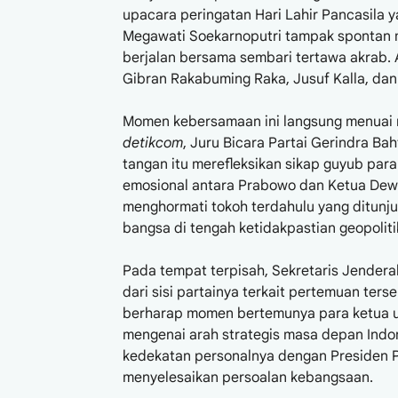
upacara peringatan Hari Lahir Pancasila y
Megawati Soekarnoputri tampak spontan
berjalan bersama sembari tertawa akrab. A
Gibran Rakabuming Raka, Jusuf Kalla, dan
Momen kebersamaan ini langsung menuai res
detikcom
, Juru Bicara Partai Gerindra B
tangan itu merefleksikan sikap guyub pa
emosional antara Prabowo dan Ketua Dewan
menghormati tokoh terdahulu yang ditunju
bangsa di tengah ketidakpastian geopolitik
Pada tempat terpisah, Sekretaris Jender
dari sisi partainya terkait pertemuan ters
berharap momen bertemunya para ketua um
mengenai arah strategis masa depan Indon
kedekatan personalnya dengan Presiden P
menyelesaikan persoalan kebangsaan.