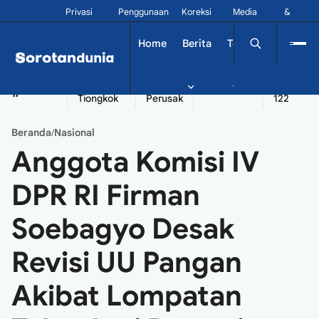
Privasi
Penggunaan
Koreksi
Media
&
Siber
Kontak
Home
Berita
Tekno
Dinamika
China
Diplomatik
Kapal
Seychelles
Tangshan
#
Tiongkok
Perusak
122
Beranda
Nasional
/
Anggota Komisi IV
DPR RI Firman
Soebagyo Desak
Revisi UU Pangan
Akibat Lompatan