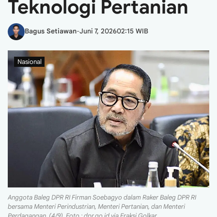
Teknologi Pertanian
Bagus Setiawan
-
Juni 7, 2026
02:15 WIB
Nasional
Anggota Baleg DPR RI Firman Soebagyo dalam Raker Baleg DPR RI
bersama Menteri Perindustrian, Menteri Pertanian, dan Menteri
Perdagangan, (4/9). Foto : dpr.go.id via Fraksi Golkar