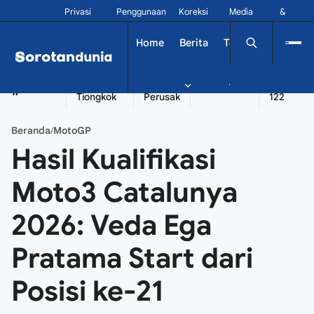
Privasi
Penggunaan
Koreksi
Media
&
Siber
Kontak
Home
Berita
Tekno
Dinamika
China
Diplomatik
Kapal
Seychelles
Tangshan
#
Tiongkok
Perusak
122
Beranda
MotoGP
/
Hasil Kualifikasi
Moto3 Catalunya
2026: Veda Ega
Pratama Start dari
Posisi ke-21