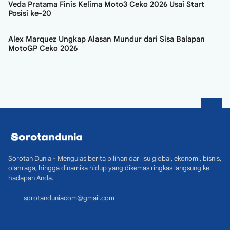
Veda Pratama Finis Kelima Moto3 Ceko 2026 Usai Start
Posisi ke-20
Alex Marquez Ungkap Alasan Mundur dari Sisa Balapan
MotoGP Ceko 2026
Sorotan Dunia - Mengulas berita pilihan dari isu global, ekonomi, bisnis,
olahraga, hingga dinamika hidup yang dikemas ringkas langsung ke
hadapan Anda.
sorotanduniacom@gmail.com