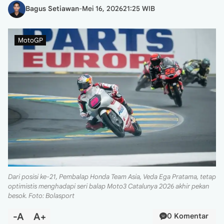
Bagus Setiawan
-
Mei 16, 2026
21:25 WIB
MotoGP
Dari posisi ke-21, Pembalap Honda Team Asia, Veda Ega Pratama, tetap
optimistis menghadapi seri balap Moto3 Catalunya 2026 akhir pekan
besok. Foto: Bolasport
-A
A+
0 Komentar