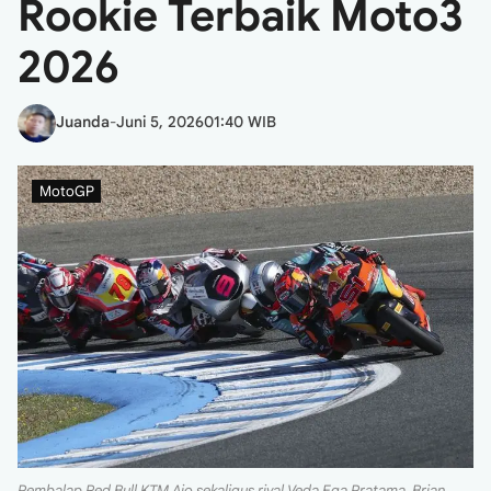
Rookie Terbaik Moto3
2026
Juanda
-
Juni 5, 2026
01:40 WIB
MotoGP
Pembalap Red Bull KTM Ajo sekaligus rival Veda Ega Pratama, Brian