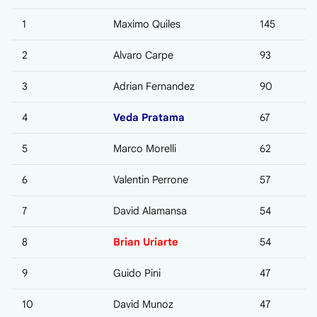
1
Maximo Quiles
145
2
Alvaro Carpe
93
3
Adrian Fernandez
90
4
Veda Pratama
67
5
Marco Morelli
62
6
Valentin Perrone
57
7
David Alamansa
54
8
Brian Uriarte
54
9
Guido Pini
47
10
David Munoz
47