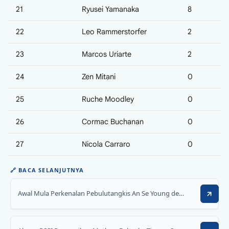
21
Ryusei Yamanaka
8
22
Leo Rammerstorfer
2
23
Marcos Uriarte
2
24
Zen Mitani
0
25
Ruche Moodley
0
26
Cormac Buchanan
0
27
Nicola Carraro
0
🔗
BACA SELANJUTNYA
Awal Mula Perkenalan Pebulutangkis An Se Young dengan Megawati Hangestri