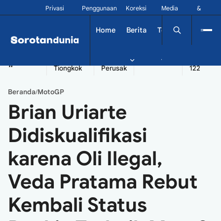
Privasi
Penggunaan
Koreksi
Media
&
Siber
Kontak
Home
Berita
Tekno
Dinamika
China
Diplomatik
Kapal
Seychelles
Tangshan
#
Tiongkok
Perusak
122
Beranda
MotoGP
/
Brian Uriarte
Didiskualifikasi
karena Oli Ilegal,
Veda Pratama Rebut
Kembali Status