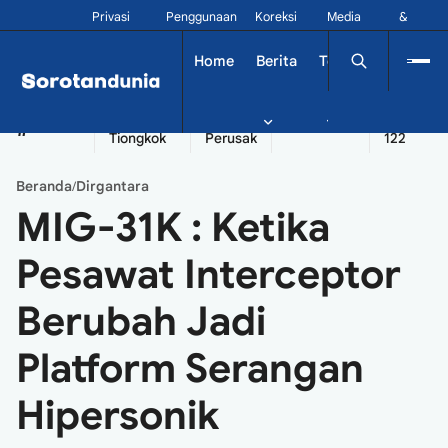
Privasi
Penggunaan
Koreksi
Media
&
Siber
Kontak
Home
Berita
Tekno
Dinamika
China
Diplomatik
Kapal
Seychelles
Tangshan
#
Tiongkok
Perusak
122
Beranda
Dirgantara
/
MIG-31K : Ketika
Pesawat Interceptor
Berubah Jadi
Platform Serangan
Hipersonik