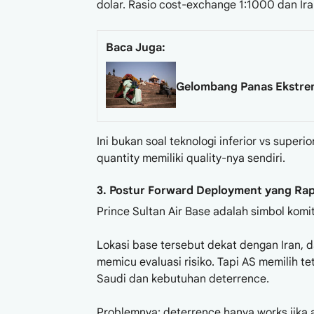
dolar. Rasio cost-exchange 1:1000 dan Ira
Baca Juga:
Gelombang Panas Ekstrem
Ini bukan soal teknologi inferior vs super
quantity memiliki quality-nya sendiri.
3. Postur Forward Deployment yang R
Prince Sultan Air Base adalah simbol komi
Lokasi base tersebut dekat dengan Iran, 
memicu evaluasi risiko. Tapi AS memilih te
Saudi dan kebutuhan deterrence.
Problemnya: deterrence hanya works jika