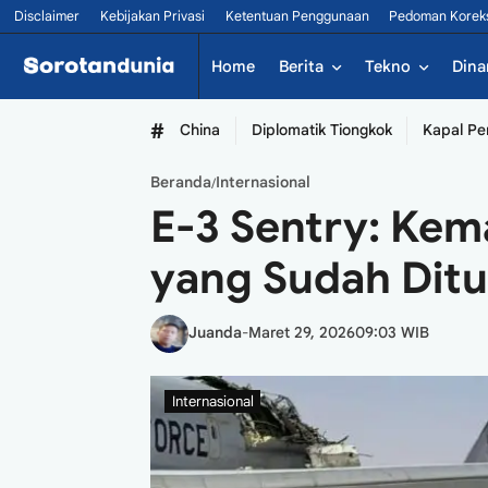
Disclaimer
Kebijakan Privasi
Ketentuan Penggunaan
Pedoman Korek
Home
Berita
Tekno
Dina
#
China
Diplomatik Tiongkok
Kapal Pe
Beranda
Internasional
/
E-3 Sentry: Kem
yang Sudah Ditu
Juanda
-
Maret 29, 2026
09:03 WIB
Internasional