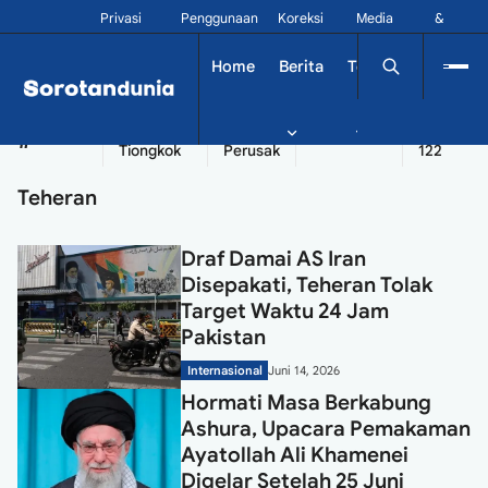
Privasi
Penggunaan
Koreksi
Media
&
Siber
Kontak
Home
Berita
Tekno
Dinamika
China
Diplomatik
Kapal
Seychelles
Tangshan
#
Tiongkok
Perusak
122
Teheran
Draf Damai AS Iran
Disepakati, Teheran Tolak
Target Waktu 24 Jam
Pakistan
Internasional
Juni 14, 2026
Hormati Masa Berkabung
Ashura, Upacara Pemakaman
Ayatollah Ali Khamenei
Digelar Setelah 25 Juni